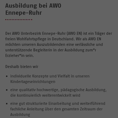
Wann beginnen die
Ausbildung bei AWO
Ausbildungen?
Ennepe-Ruhr
Wie läuft in der Regel das
Bewerbungsverfahren für die
Der AWO Unterbezirk Ennepe-Ruhr (AWO EN) ist ein Träger der
praxisintegrierte Ausbildung
freien Wohlfahrtspflege in Deutschland. Wir als AWO EN
zum*r Erzieher*in ab?
möchten unseren Auszubildenden eine verlässliche und
unterstützende Begleiterin in der Ausbildung zum*r
Erzieher*in sein.
Wie läuft in der Regel das
Bewerbungsverfahren für das
Deshalb bieten wir
Berufsanerkennungsjahr ab?
individuelle Konzepte und Vielfalt in unseren
Kindertageseinrichtungen
Benötige ich einen Praxisplatz,
eine qualitativ hochwertige, pädagogische Ausbildung,
um mit der praxisintegrierten
die kontinuierlich weiterentwickelt wird
Ausbildung beginnen zu können?
eine gut strukturierte Einarbeitung und weiterführend
fachliche Anleitung über den gesamten Zeitraum der
Ausbildung
Welche Unterlagen müssen der