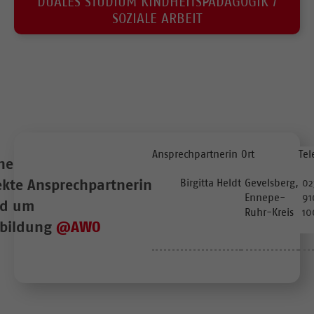
DUALES STUDIUM KINDHEITSPÄDAGOGIK /
SOZIALE ARBEIT
Ansprechpartnerin
Ort
Tel
ne
ekte Ansprechpartnerin
Birgitta Heldt
Gevelsberg,
02
Ennepe-
91
nd um
Ruhr-Kreis
10
bildung
@AWO